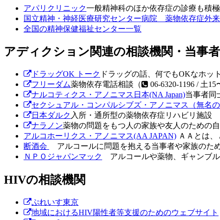
アパリクリニック
一般精神科のほか依存症の診療も積極
国立精神・神経医療研究センター病院 薬物依存症外来
全国の精神保健福祉センター一覧
アディクション関連の相談機関・
当事者
ドラッグOK トーク
ドラッグの話、何でもOKなホッ
フリーダム
薬物依存電話相談（
06-6320-1196 / 土
ナルコティクス・アノニマス日本(NA Japan)
当事者同
セクシュアル・コンパルシブズ・アノニマス（無名の
日本ダルク
入所・通所型の薬物依存症リハビリ施設
ナラノン
薬物の問題をもつ人の家族や友人のための自
アルコホーリクス・アノニマス(AA JAPAN)
ＡＡとは、
断酒会
アルコールに問題を抱える当事者や家族のため
ＮＰＯジャパンマック
アルコールや薬物、ギャンブル
HIVの相談機関
ぷれいす東京
地域におけるHIV陽性者等支援のためのウェブサイト