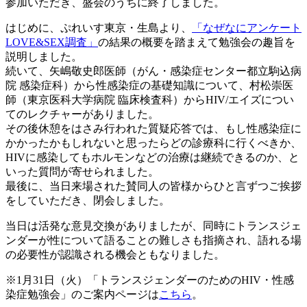
参加いただき、盛会のうちに終了しました。
はじめに、ぷれいす東京・生島より、
「なぜなにアンケート
LOVE&SEX調査」
の結果の概要を踏まえて勉強会の趣旨を
説明しました。
続いて、矢嶋敬史郎医師（がん・感染症センター都立駒込病
院 感染症科）から性感染症の基礎知識について、村松崇医
師（東京医科大学病院 臨床検査科）からHIV/エイズについ
てのレクチャーがありました。
その後休憩をはさみ行われた質疑応答では、もし性感染症に
かかったかもしれないと思ったらどの診療科に行くべきか、
HIVに感染してもホルモンなどの治療は継続できるのか、と
いった質問が寄せられました。
最後に、当日来場された賛同人の皆様からひと言ずつご挨拶
をしていただき、閉会しました。
当日は活発な意見交換がありましたが、同時にトランスジェ
ンダーが性について語ることの難しさも指摘され、語れる場
の必要性が認識される機会ともなりました。
※1月31日（火）「トランスジェンダーのためのHIV・性感
染症勉強会」のご案内ページは
こちら
。