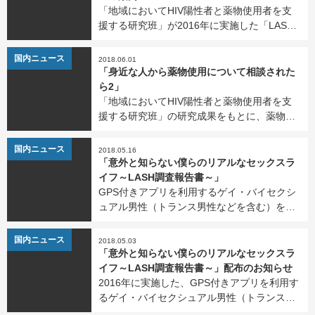
「地域においてHIV陽性者と薬物使用者を支
援する研究班」が2016年に実施した「LASH
調査」には多くの方にご協力をいただきまし
た。どうもありがとうございました。 調査で
NEWS
国内ニュース
2018.06.01
集まった6,921票のうち、83票がトランスジ
「身近な人から薬物使用について相談された
ェン […]
ら2」
「地域においてHIV陽性者と薬物使用者を支
援する研究班」の研究成果をもとに、薬物使
用について問題を抱える当事者や周囲の人た
ちに役立ててもらえるパンフレット「身近な
NEWS
国内ニュース
2018.05.16
人から薬物使用について相談されたら2」を制
「意外と知らない僕らのリアルなセックスラ
作しました。PD […]
イフ～LASH調査報告書～」
GPS付きアプリを利用するゲイ・バイセクシ
ュアル男性（トランス男性などを含む）を対
象とした「LASH調査」（2016年）をもと
に、冊子「意外と知らない僕らのリアルなセ
NEWS
国内ニュース
2018.05.03
ックスライフ～LASH調査報告書～」を制作し
「意外と知らない僕らのリアルなセックスラ
ました。P […]
イフ～LASH調査報告書～」配布のお知らせ
2016年に実施した、GPS付きアプリを利用す
るゲイ・バイセクシュアル男性（トランス男
性などを含む）を対象とした「LASH調査」を