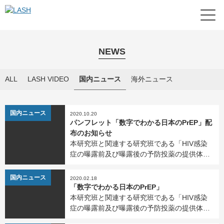
NEWS
ALL
LASH VIDEO
国内ニュース
海外ニュース
NEWS
国内ニュース
2020.10.20
パンフレット「数字でわかる日本のPrEP」配
布のお知らせ
本研究班と関連する研究班である「HIV感染
症の曝露前及び曝露後の予防投薬の提供体制
に関する研究班」（研究代表者：水島大輔
（国立研究開発法人国立国際医療研究センタ
NEWS
国内ニュース
2020.02.18
ー））が、パンフレット「数字でわかる日本
「数字でわかる日本のPrEP」
のPrEP」を発行し […]
本研究班と関連する研究班である「HIV感染
症の曝露前及び曝露後の予防投薬の提供体制
に関する研究班」（研究代表者：水島大輔