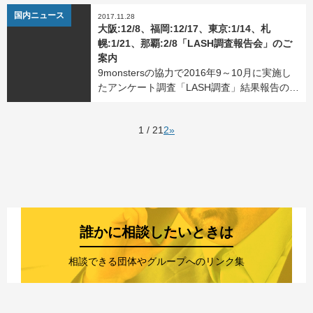
もとに、冊子「意外と知らない僕らのリアル
NEWS
国内ニュース
2017.11.28
なセックスライフ～LASH調査報告書～」を制
大阪:12/8、福岡:12/17、東京:1/14、札
作しま […]
幌:1/21、那覇:2/8「LASH調査報告会」のご
案内
9monstersの協力で2016年9～10月に実施し
たアンケート調査「LASH調査」結果報告の第
1弾として、大阪、福岡、東京、札幌、沖縄に
て報告会を開催します。 恋愛、セックスや性
1 / 2
1
2
»
の健康について、突っ込んだ質問にもかか
[…]
誰かに相談したいときは
相談できる団体やグループへのリンク集