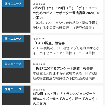
（国立研究開発法人国立国際医療研究センタ
NEWS
国内ニュース
2020.01.28
ー））が、「数字でわかる日本のPrEP」を公
2月22日（土）・23日（日）「ゲイ・ユース
開しました。ぜひ […]
のためのピア・サポーター養成講座 2020」の
ご案内
「地域においてMSMのHIV感染・薬物使用を
予防する支援策の研究班」（研究代表者：樽
井正義、研究分担者：生島嗣）では、10〜20
代のゲイ男性（男性とセックスをするトラン
NEWS
国内ニュース
2019.11.28
スジェンダーを含む）のための、ギャンブ
「LASH調査」報告書
ル、アルコール […]
2016年実施の、GPS付きアプリを利用するゲ
イ・バイセクシュアル男性（トランス男性な
どを含む）を対象とした「LASH調査」の報告
書をPDFで公開しています。ぜひご覧くださ
NEWS
国内ニュース
2019.09.11
い。 恋愛や性行動、健康などに関する97問の
「PrEPに関するアンケート調査」報告書
We […]
本研究班と関連する研究班である「HIV感染
症の曝露前及び曝露後の予防投薬の提供体制
に関する研究班」（研究代表者：水島大輔
（国立研究開発法人国立国際医療研究センタ
NEWS
国内ニュース
2019.03.31
ー））が、「PrEPに関するアンケート調査」
5月2日（木・祝）「トランスジェンダーと
の報告書を発行し […]
HIV/エイズ～知ってみよう、語ってみよう」
のご案内