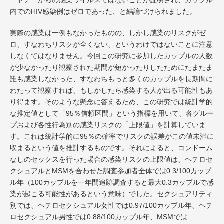
ートナーからの感染ウイルスではないことが証明され、カップル
内でのHIV感染例はゼロであった、と結論づけられました。
実際の感染は一例もなかったものの、しかし感染のリスクがゼ
ロ、すなわちリスクが全くない、というわけではないことに注意
しなくてはなりません。今回この研究に参加したカップルの人数
が少なかったり観察された期間が短かったりしたためにたまたま
誰も感染しなかった、すなわちもっと多くのカップルを長期間に
わたって観察すれば、もしかしたら感染する人が出る可能性もあ
り得ます。そのような懸念に答えるため、この研究では統計学的
な推定値として「95％信頼区間」という指標を用いて、各グルー
プおよび各性行為別の感染リスクの「上限値」を計算していま
す。これは統計学的に95％の確率でリスクの誤差がこの値未満に
収まるという値を推計するものです。それによると、コンドーム
なしのセックスを行った場合の感染リスクの上限値は、ヘテロセ
クシュアルとMSMを合わせた調査参加者全体では0.3/100カップ
ル年（100カップルを一年間追跡調査すると最大0.3カップルで感
染が起こる可能性があるという意味）でした。セクシュアリティ
別では、ヘテロセクシュアル女性では0.97/100カップル年、ヘテ
ロセクシュアル男性では0.88/100カップル年、MSMでは