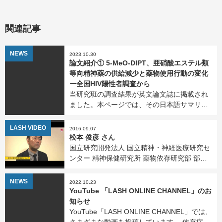
関連記事
NEWS
2023.10.30
論文紹介① 5-MeO-DIPT、亜硝酸エステル類
等向精神薬の供給減少と薬物使用行動の変化
ー全国HIV陽性者調査から
当研究班の調査結果が英文論文誌に掲載され
ました。本ページでは、その日本語サマリー
を紹介します。 原文（英語）は、こちらをご
覧ください。 5-MeO-DIPT、亜硝酸エステ
LASH VIDEO
2016.09.07
ル類等向精神薬の供給減 […]
松本 俊彦 さん
国立研究開発法人 国立精神・神経医療研究セ
ンター 精神保健研究所 薬物依存研究部 部長
なぜ人が薬物に依存してしまうのかなど、具
体的な質問にお答えいただきました。 また、
NEWS
2022.10.23
そこから離れるための手段やヒント、周囲の
YouTube 「LASH ONLINE CHANNEL」のお
人たちへの […]
知らせ
YouTube「LASH ONLINE CHANNEL」では、