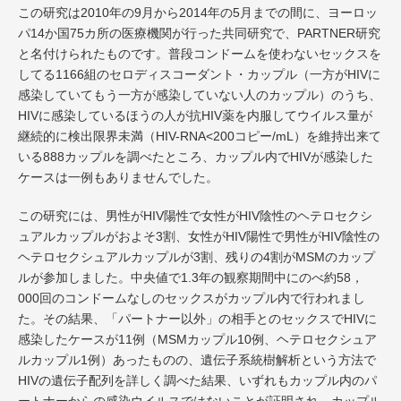
この研究は2010年の9月から2014年の5月までの間に、ヨーロッ
パ14か国75カ所の医療機関が行った共同研究で、PARTNER研究
と名付けられたものです。普段コンドームを使わないセックスを
してる1166組のセロディスコーダント・カップル（一方がHIVに
感染していてもう一方が感染していない人のカップル）のうち、
HIVに感染しているほうの人が抗HIV薬を内服してウイルス量が
継続的に検出限界未満（HIV-RNA<200コピー/mL）を維持出来て
いる888カップルを調べたところ、カップル内でHIVが感染した
ケースは一例もありませんでした。
この研究には、男性がHIV陽性で女性がHIV陰性のヘテロセクシ
ュアルカップルがおよそ3割、女性がHIV陽性で男性がHIV陰性の
ヘテロセクシュアルカップルが3割、残りの4割がMSMのカップ
ルが参加しました。中央値で1.3年の観察期間中にのべ約58，
000回のコンドームなしのセックスがカップル内で行われまし
た。その結果、「パートナー以外」の相手とのセックスでHIVに
感染したケースが11例（MSMカップル10例、ヘテロセクシュア
ルカップル1例）あったものの、遺伝子系統樹解析という方法で
HIVの遺伝子配列を詳しく調べた結果、いずれもカップル内のパ