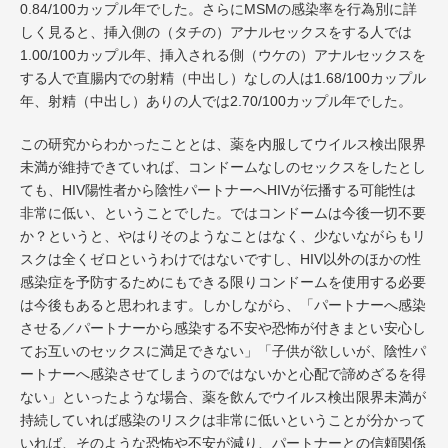
0.84/100カップル年でした。さらにMSMの感染率を行為別に詳
しく見ると、挿入側の（タチの）アナルセックスをする人では
1.00/100カップル年、挿入される側（ウケの）アナルセックスを
する人で直腸内での射精（中出し）なしの人は1.68/100カップル
年、射精（中出し）ありの人では2.70/100カップル年でした。
この研究からわかったこととは、薬を内服してウイルス検出限界
未満が維持できていれば、コンドームなしのセックスをしたとし
ても、HIV陽性者から陰性パートナーへHIVが伝播する可能性は
非常に低い、ということでした。ではコンドームは今後一切不要
か？というと、やはりそのようなことはなく、少ないながらもリ
スクは全くゼロというわけではないですし、HIV以外のほかの性
感染症を予防するためにもできる限りコンドームを使用する必要
は今後もあると思われます。しかしながら、「パートナーへ感染
させる／パートナーから感染する不安や恐怖が付きまとい安心し
てお互いのセックスに満足できない」「子供が欲しいが、陰性パ
ートナーへ感染させてしまうのではないかと心配で諦めざるを得
ない」といったような場合、薬を飲んでウイルス検出限界未満が
持続していれば感染のリスクは非常に低いということが分かって
いれば、そのような恐怖や不安が減り、パートナーとの信頼関係