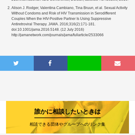
Alison J. Rodger, Valentina Cambiano, Tina Bruun, et al. Sexual Activity
Without Condoms and Risk of HIV Transmission in Serodifferent
Couples When the HIV-Positive Partner Is Using Suppressive
Antiretroviral Therapy. JAMA. 2016;316(2):171-181.
doi:10.1001/jama.2016.5148. (12 July 2016)
http://jamanetwork.com/journals/jama/fullarticle/2533066
誰かに相談したいときは
相談できる団体やグループへのリンク集