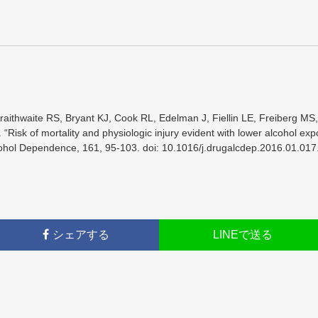
Braithwaite RS, Bryant KJ, Cook RL, Edelman J, Fiellin LE, Freiberg M
. “Risk of mortality and physiologic injury evident with lower alcohol
cohol Dependence, 161, 95-103. doi: 10.1016/j.drugalcdep.2016.01.
シェアする
LINEで送る