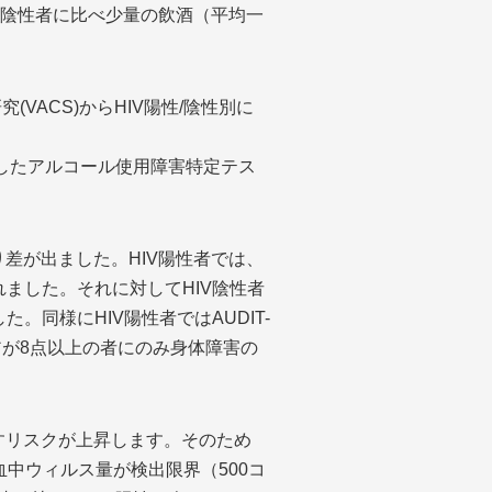
V陰性者に比べ少量の飲酒（平均一
VACS)からHIV陽性/陰性別に
作成したアルコール使用障害特定テス
差が出ました。HIV陽性者では、
れました。それに対してHIV陰性者
。同様にHIV陽性者ではAUDIT-
アが8点以上の者にのみ身体障害の
すリスクが上昇します。そのため
血中ウィルス量が検出限界（500コ