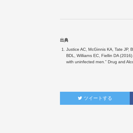
出典
Justice AC, McGinnis KA, Tate JP, 
BDL, Williams EC, Fiellin DA (2016)
with uninfected men.” Drug and Al
ツイートする