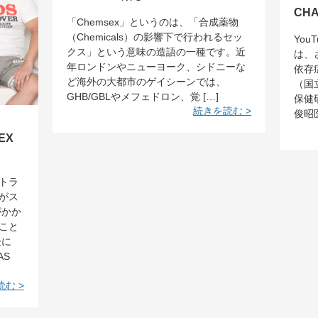
CH
「Chemsex」というのは、「合成薬物
（Chemicals）の影響下で行われるセッ
You
クス」という意味の造語の一種です。近
は、
年ロンドンやニューヨーク、シドニーな
依存
ど海外の大都市のゲイシーンでは、
（国
GHB/GBLやメフェドロン、覚 […]
保健
続きを読む >
俊昭医
EX
トラ
がス
がかか
こと
後に
AS
む >