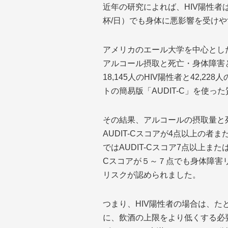
近年の研究によれば、HIV陽性者
杯/日）でも身体に悪影響を受け
アメリカのエール大学を中心とした研
アルコール摂取と死亡・身体障害
18,145人のHIV陽性者と42
トの簡易版「AUDIT-C」を使
その結果、アルコールの摂取量と死
AUDIT-Cスコアが4点以上の
ではAUDIT-Cスコア7点以上ま
Cスコアが５～７点でも身体障害リ
リスクが認められました。
つまり、HIV陽性者の場合は、
に、飲酒の上限をより低くする必要