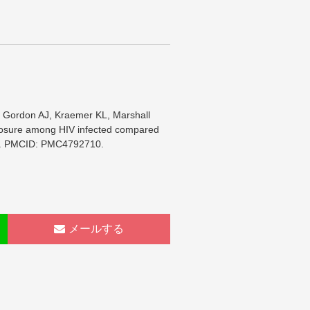
S, Gordon AJ, Kraemer KL, Marshall
 exposure among HIV infected compared
017. PMCID: PMC4792710.
メールする