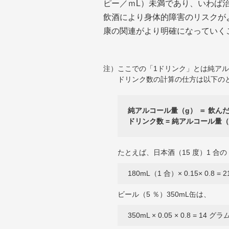
ピー／ｍL）未満であり、いわば治
飲酒により身体的障害のリスクが
康の関連がより明確になっていく
注）ここでの「1ドリンク」とは純アル
ドリンク数の計算の仕方は以下の
純アルコール量（g） ＝ 飲んだ酒の
ドリンク数 = 純アルコール量（g
たとえば、日本酒（15 度）1 
180mL（1 合）× 0.15× 0.8 
ビール（5 ％）350mL缶は、
350mL × 0.05 × 0.8 = 14