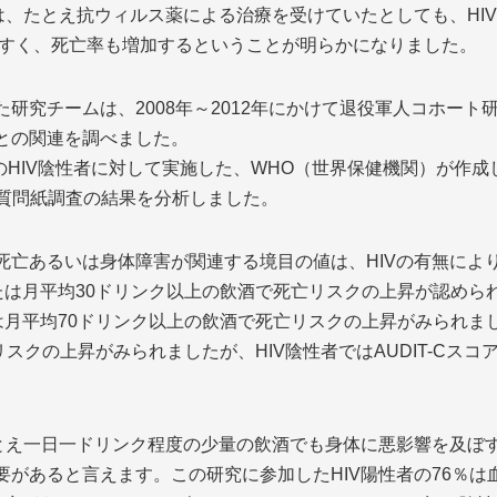
は、たとえ抗ウィルス薬による治療を受けていたとしても、HI
やすく、死亡率も増加するということが明らかになりました。
究チームは、2008年～2012年にかけて退役軍人コホート研究(
との関連を調べました。
,228人のHIV陰性者に対して実施した、WHO（世界保健機関）が
った質問紙調査の結果を分析しました。
亡あるいは身体障害が関連する境目の値は、HIVの有無により
者または月平均30ドリンク以上の飲酒で死亡リスクの上昇が認めら
たは月平均70ドリンク以上の飲酒で死亡リスクの上昇がみられました
スクの上昇がみられましたが、HIV陰性者ではAUDIT-Cスコ
たとえ一日一ドリンク程度の少量の飲酒でも身体に悪影響を及ぼ
があると言えます。この研究に参加したHIV陽性者の76％は