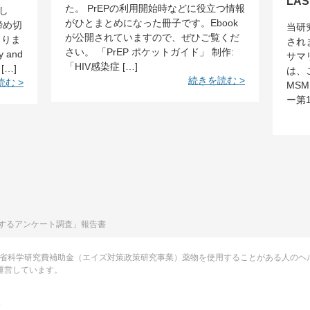
LA
た。 PrEPの利用開始時などに役立つ情報
し
がひとまとめになった冊子です。Ebook
締め切
当研
が公開されていますので、ぜひご覧くだ
まりま
され
さい。 「PrEP ポケットガイド」 制作:
y and
サマ
「HIV感染症 […]
[…]
は、
続きを読む >
む >
MS
ー第1
関するアンケート調査」報告書
労働省科学研究費補助金（エイズ対策政策研究事業）薬物を使用することがある人のヘ
運営しています。
.
onamae