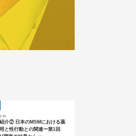
0.30
紹介② 日本のMSMにおける薬
用と性行動との関連ー第1回