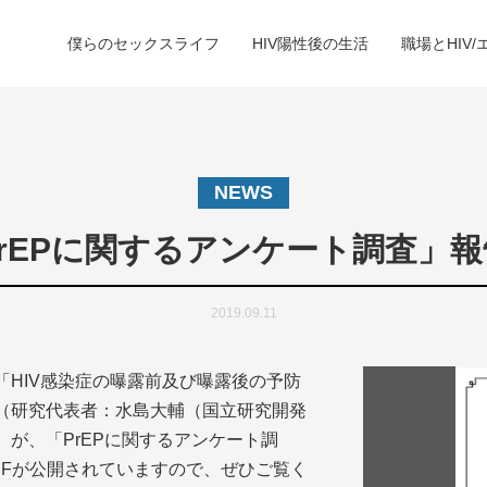
僕らのセックスライフ
HIV陽性後の生活
職場とHIV/
NEWS
PrEPに関するアンケート調査」報
2019.09.11
「HIV感染症の曝露前及び曝露後の予防
（研究代表者：水島大輔（国立研究開発
が、「PrEPに関するアンケート調
DFが公開されていますので、ぜひご覧く