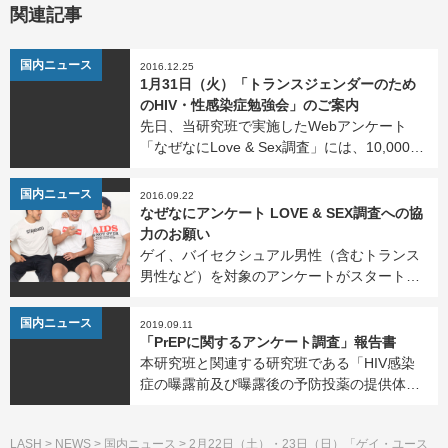
関連記事
NEWS
国内ニュース
2016.12.25
1月31日（火）「トランスジェンダーのため
のHIV・性感染症勉強会」のご案内
先日、当研究班で実施したWebアンケート
「なぜなにLove & Sex調査」には、10,000名
を超える方からの回答が寄せられました。ど
うもありがとうございました。 ゲイ・バイセ
国内ニュース
2016.09.22
クシュアル男性向けの調査ではありま […]
なぜなにアンケート LOVE & SEX調査への協
力のお願い
ゲイ、バイセクシュアル男性（含むトランス
男性など）を対象のアンケートがスタートし
ました。 「ちょっと時間がかかるけど、ガツ
ンと自分をふりかえることが出来る」アンケ
NEWS
国内ニュース
2019.09.11
ートです。 回答後には、情報提供ページもあ
「PrEPに関するアンケート調査」報告書
ります。 LAS […]
本研究班と関連する研究班である「HIV感染
症の曝露前及び曝露後の予防投薬の提供体制
に関する研究班」（研究代表者：水島大輔
（国立研究開発法人国立国際医療研究センタ
LASH
>
NEWS
>
国内ニュース
>
2月22日（土）・23日（日）「ゲイ・ユース
ー））が、「PrEPに関するアンケート調査」