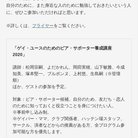
自分のために、また身近な人のために勉強しておきたいという人
に、ぜひご参加いただければと思います。
※詳しくは、
フライヤー
をご覧ください。
「ゲイ・ユースのためのピア・サポーター養成講座
2020」
講師：松岡宗嗣、よだかれん、岡田実穂、山下敏雅、今成
知美、塚本堅一、ブルボンヌ、上村悠、生島嗣（※登壇
順）
ほか、ゲストの参加を予定。
対象：ピア・サポーター候補。自分のため、友だち・恋人
のために知っておくと役立つことを身につけたい人。
※事前申し込み制。
※ゲイバー・ママ、クラブ関係者、ハッテン場スタッフ、
サークル、演者などからの推薦がある方、全プログラム参
加可能な方を優先します。