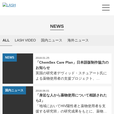
NEWS
ALL
LASH VIDEO
国内ニュース
海外ニュース
NEWS
2019.01.25
「ChemSex Care Plan」日本語版制作協力の
お知らせ
英国の研究者デヴィッド・スチュアート氏に
よる薬物使用者の支援プロジェクト、
「ChemSex Care Plan」の日本語版「ドラッ
グセックス・ケアプラン」の制作に協力しま
NEWS
国内ニュース
2018.06.01
した。 ぜひ、下記のURLからご覧ください。
「身近な人から薬物使用について相談された
「ド […]
ら2」
「地域においてHIV陽性者と薬物使用者を支
援する研究班」の研究成果をもとに、薬物使