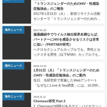
の健康について、突っ込んだ質問にもかか
「トランスジェンダーのためのHIV・性感染
[…]
症勉強会」のご報告
2017年1月31日（火）、新宿リサイクル活動
センターで「トランスジェンダーのための
HIV・性感染症勉強会」を開催しました。ト
ランスジェンダー当事者を始めとする25名の
海外ニュース
2017.01.20
方に参加いただき、盛会のうちに終了しまし
服薬継続中でウイルス検出限界未満ならば、
た。 はじめ […]
パートナーにHIVを感染させるリスクは非常
に低い（PARTNER研究）
へテロセクシュアルカップルでも、男性とセ
ックスする男性（以下MSM）カップルでも、
抗HIV薬を内服しウイルス検出限界未満が続
いているHIV陽性者からは、HIV陰性のセック
NEWS
国内ニュース
2016.12.25
スパートナーへHIVを感染させる可能性は非
1月31日（火）「トランスジェンダーのため
常に低く […]
のHIV・性感染症勉強会」のご案内
先日、当研究班で実施したWebアンケート
「なぜなにLove & Sex調査」には、10,000名
を超える方からの回答が寄せられました。ど
うもありがとうございました。 ゲイ・バイセ
海外ニュース
2016.11.11
クシュアル男性向けの調査ではありま […]
Chemsex研究 Part 2
2. Chemsexの経験があるゲイ・バイセクシュ