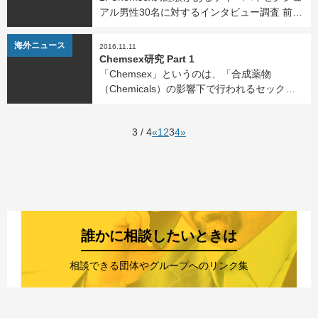
アル男性30名に対するインタビュー調査 前回
ご紹介したPart 1では、南ロンドンに住む
MSMの薬物使用下でのセックスに関する研究
海外ニュース
2016.11.11
「Chemsex研究」の中から、南ロンド […]
Chemsex研究 Part 1
「Chemsex」というのは、「合成薬物
（Chemicals）の影響下で行われるセック
ス」という意味の造語の一種です。近年ロン
ドンやニューヨーク、シドニーなど海外の大
3 / 4
«
1
2
3
4
»
都市のゲイシーンでは、GHB/GBLやメフェド
ロン、覚 […]
誰かに相談したいときは
相談できる団体やグループへのリンク集