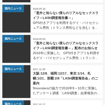
用について問題を抱える当事者や周囲の人た
ちに役立ててもらえるパンフレット「身近な
NEWS
国内ニュース
2018.05.16
人から薬物使用について相談されたら2」を制
「意外と知らない僕らのリアルなセックスラ
作しました。PD […]
イフ～LASH調査報告書～」
GPS付きアプリを利用するゲイ・バイセクシ
ュアル男性（トランス男性などを含む）を対
象とした「LASH調査」（2016年）をもと
に、冊子「意外と知らない僕らのリアルなセ
NEWS
国内ニュース
2018.05.03
ックスライフ～LASH調査報告書～」を制作し
「意外と知らない僕らのリアルなセックスラ
ました。P […]
イフ～LASH調査報告書～」配布のお知らせ
2016年に実施した、GPS付きアプリを利用す
るゲイ・バイセクシュアル男性（トランス男
性などを含む）を対象とした「LASH調査」を
もとに、冊子「意外と知らない僕らのリアル
NEWS
国内ニュース
2017.11.28
なセックスライフ～LASH調査報告書～」を制
大阪:12/8、福岡:12/17、東京:1/14、札
作しま […]
幌:1/21、那覇:2/8「LASH調査報告会」のご
案内
9monstersの協力で2016年9～10月に実施し
たアンケート調査「LASH調査」結果報告の第
1弾として、大阪、福岡、東京、札幌、沖縄に
て報告会を開催します。 恋愛、セックスや性
NEWS
国内ニュース
2017.02.27